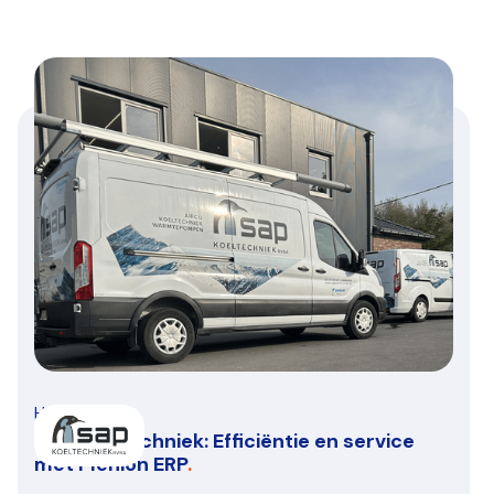
HVAC/R
SAP Koeltechniek: Efficiëntie en service
met Plenion ERP
.