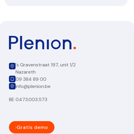
's Gravenstraat 197, unit 1/2
Nazareth
09 384 89 00
info@plenion.be
BE 0473.003.573
Gratis demo