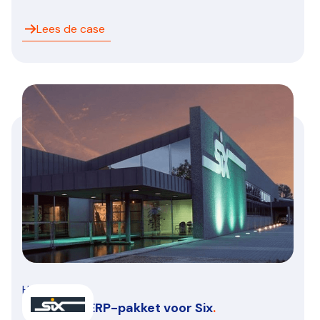
Lees de case
HVAC/R
Een nieuw ERP-pakket voor Six
.