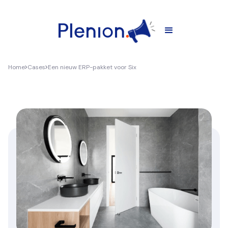
Home
Cases
Een nieuw ERP-pakket voor Six