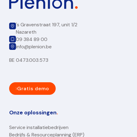
's Gravenstraat 197, unit 1/2
Nazareth
09 384 89 00
info@plenion.be
BE 0473.003.573
Gratis demo
Onze oplossingen
.
Service installatiebedrijven
Bedrijfs & Resourceplanning (ERP)