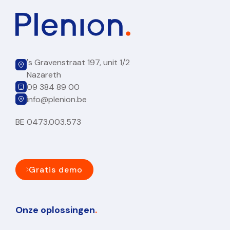
's Gravenstraat 197, unit 1/2
Nazareth
09 384 89 00
info@plenion.be
BE 0473.003.573
Gratis demo
Onze oplossingen
.