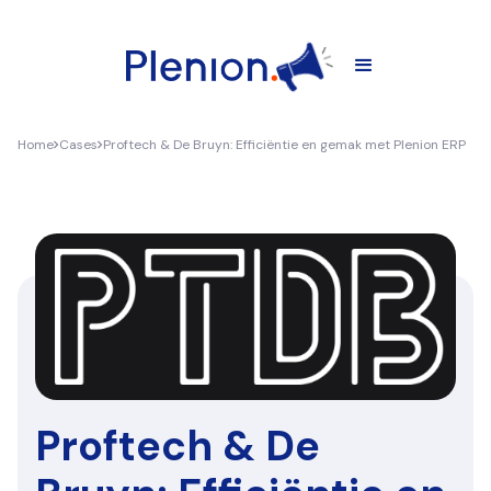
Home
Cases
Proftech & De Bruyn: Efficiëntie en gemak met Plenion ERP
Proftech & De