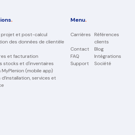
tions
.
Menu
.
 projet et post-calcul
Carrières
Références
tion des données de clientèle
clients
Contact
Blog
res et facturation
FAQ
Intégrations
 stocks et d'inventaires
Support
Société
n MyPlenion (mobile app)
 d’installation, services et
ce