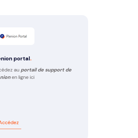
enion portal
.
cédez au
portail de support de
enion
en ligne ici
Accédez