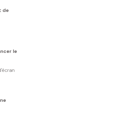
t de
ncer le
d'écran
une