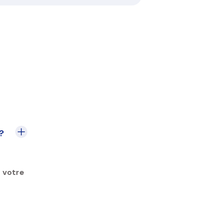
?
s votre