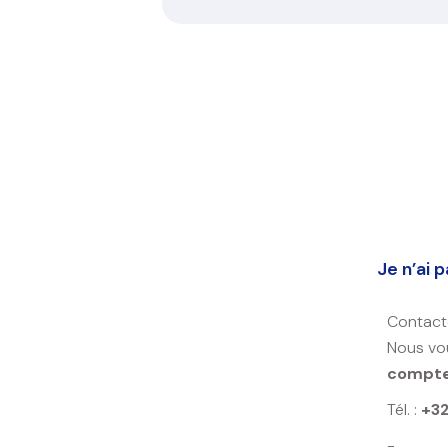
Je n’ai 
Contacte
Nous vo
compt
Tél. :
+32
-