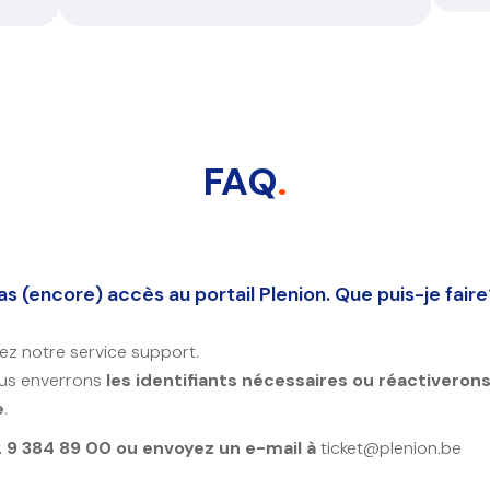
FAQ
.
pas (encore) accès au portail Plenion. Que puis-je faire
z notre service support.
us enverrons
les identifiants nécessaires ou réactiveron
e
.
 9 384 89 00 ou envoyez un e-mail à
ticket@plenion.be