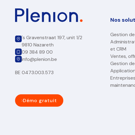
Nos solu
Gestion de
's Gravenstraat 197, unit 1/2
Administra
9810 Nazareth
et CRM
09 384 89 00
Ventes, off
info@plenion.be
Gestion des
Applicatio
BE 0473.003.573
Entreprises
maintenan
Démo gratuit