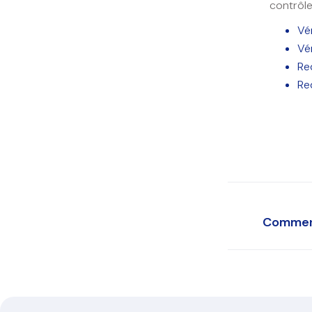
contrôle
Vé
Vé
Re
Re
Comment
Cons