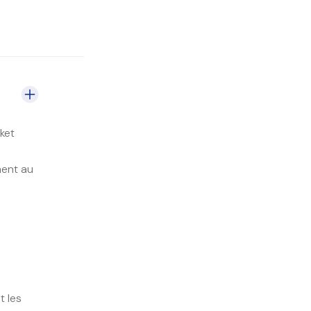
ket
ment au
t les