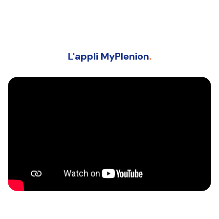
L'appli MyPlenion
.