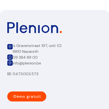
's Gravenstraat 197, unit 1/2
9810 Nazareth
09 384 89 00
info@plenion.be
BE 0473.003.573
Démo gratuit